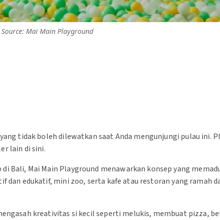
 Source: Mai Main Playground
 yang tidak boleh dilewatkan saat Anda mengunjungi pulau ini. P
 lain di sini.
ap di Bali, Mai Main Playground menawarkan konsep yang mema
if dan edukatif, mini zoo, serta kafe atau restoran yang ramah
mengasah kreativitas si kecil seperti melukis, membuat pizza, be