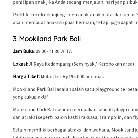
penitipan anak jika Anda sedang menjalani hari yang sibuk 
Parklife cocok dikunjungi oleh anak-anak mulai dari umur 
akan membuat anakmu puas bermain, tetapi juga dapat m
3. Mookiland Park Bali
Jam Buka:
09.00-21.30 WITA
Lokasi:
Jl Raya Kedampang (Seminyak / Kerobokan area)
Harga Tiket:
Mulai dari Rp195.000 per anak
Mookiland Park Bali adalah salah satu playground terbesa
yang cukup aktif.
Mookiland Park Bali sendiri merupakan sebuah playgroun
dan atraksi seperti balon kastil raksasa, trampolin, dan fly
Selain memiliki berbagai atraksi dan wahana, Mookiland j
lebih menyenangkan dan tak terlupakan. Di sini tersedia 