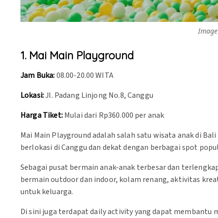
Image
1. Mai Main Playground
Jam Buka:
08.00-20.00 WITA
Lokasi:
Jl. Padang Linjong No.8, Canggu
Harga Tiket:
Mulai dari Rp360.000 per anak
Mai Main Playground adalah salah satu wisata anak di Bali
berlokasi di Canggu dan dekat dengan berbagai spot populer
Sebagai pusat bermain anak-anak terbesar dan terlengk
bermain outdoor dan indoor, kolam renang, aktivitas kreat
untuk keluarga.
Di sini juga terdapat daily activity yang dapat membantu 