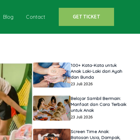
GET TICKET
Blog
Contact
100+ Kata-Kata untuk
Anak Laki-Laki dari Ayah
dan Bunda
23 Juli 2026
Belajar Sambil Bermain:
Manfaat dan Cara Terbaik
untuk Anak
23 Juli 2026
Screen Time Anak:
Batasan Usia, Dampak,