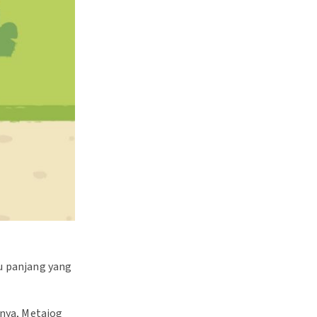
u panjang yang
nya, Metajog