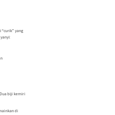
 “curik” yang
yanyi:
in
ua biji kemiri
mainkan di