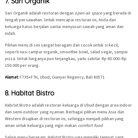
7. Sari Organik
Sari Organik adalah restoran dengan
open-air space
yang berada di
tengah persawahan. Untuk mencapai restoran ini, Anda dan
keluarga harus berjalan santai menyusuri sawah yang aman dan
indah.
Pilihan menu di sini sangat beragam dan cocok untuk si kecil,
seperti nasi campur organik, smoothie bowl, salad segar, sampai
pizza. Untuk harganya pun terjangkau, yaitu sekitar Rp 60.000–Rp
150.000 per orang.
Alamat
: F7X5+F7H, Ubud, Gianyar Regency, Bali 80571
8. Habitat Bistro
Habitat Bistro adalah restoran keluarga di Ubud dengan area indoor
dan semi-outdoor yang nyaman. Berbagai pilihan menu Asia dan
Western disajikan di restoran ini, sehingga menjadi pilihan yang
aman untuk keluarga yang ingin makan
comfort food
.
Selain menu beragam, Habitat Bistro juga memiliki tempat yang