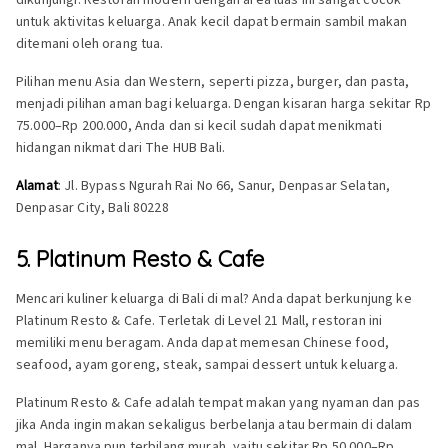
untuk aktivitas keluarga. Anak kecil dapat bermain sambil makan
ditemani oleh orang tua.
Pilihan menu Asia dan Western, seperti pizza, burger, dan pasta,
menjadi pilihan aman bagi keluarga. Dengan kisaran harga sekitar Rp
75.000–Rp 200.000, Anda dan si kecil sudah dapat menikmati
hidangan nikmat dari The HUB Bali.
Alamat
: Jl. Bypass Ngurah Rai No 66, Sanur, Denpasar Selatan,
Denpasar City, Bali 80228
5. Platinum Resto & Cafe
Mencari kuliner keluarga di Bali di mal? Anda dapat berkunjung ke
Platinum Resto & Cafe. Terletak di Level 21 Mall, restoran ini
memiliki menu beragam. Anda dapat memesan Chinese food,
seafood, ayam goreng, steak, sampai dessert untuk keluarga.
Platinum Resto & Cafe adalah tempat makan yang nyaman dan pas
jika Anda ingin makan sekaligus berbelanja atau bermain di dalam
mal. Harganya pun terbilang murah, yaitu sekitar Rp 50.000–Rp