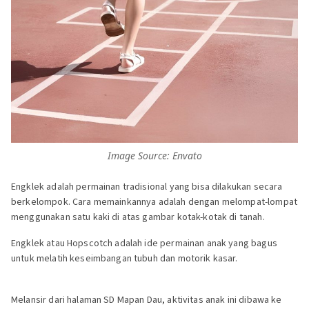
Image Source: Envato
Engklek adalah permainan tradisional yang bisa dilakukan secara
berkelompok. Cara memainkannya adalah dengan melompat-lompat
menggunakan satu kaki di atas gambar kotak-kotak di tanah.
Engklek atau Hopscotch adalah ide permainan anak yang bagus
untuk melatih keseimbangan tubuh dan motorik kasar.
Melansir dari halaman SD Mapan Dau, aktivitas anak ini dibawa ke