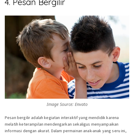
4. Pesan Bergilir
Image Source: Envato
Pesan bergilir adalah kegiatan interaktif yang mendidik karena
melatih keterampilan mendengarkan sekaligus menyampaikan
informasi dengan akurat. Dalam permainan anak-anak yang seru ini,