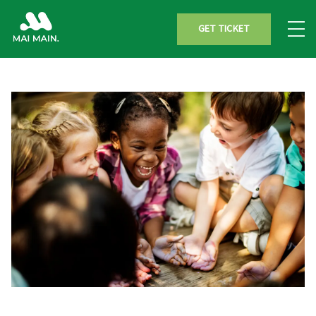
GET TICKET