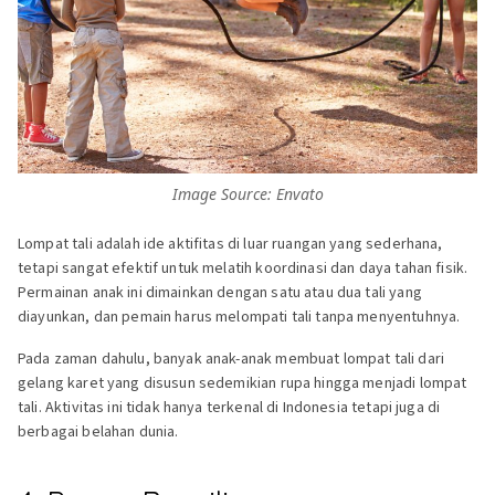
Image Source: Envato
Lompat tali adalah ide aktifitas di luar ruangan yang sederhana,
tetapi sangat efektif untuk melatih koordinasi dan daya tahan fisik.
Permainan anak ini dimainkan dengan satu atau dua tali yang
diayunkan, dan pemain harus melompati tali tanpa menyentuhnya.
Pada zaman dahulu, banyak anak-anak membuat lompat tali dari
gelang karet yang disusun sedemikian rupa hingga menjadi lompat
tali. Aktivitas ini tidak hanya terkenal di Indonesia tetapi juga di
berbagai belahan dunia.