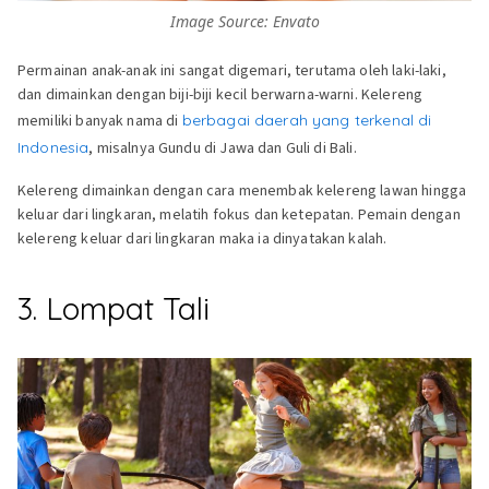
Image Source: Envato
Permainan anak-anak ini sangat digemari, terutama oleh laki-laki,
dan dimainkan dengan biji-biji kecil berwarna-warni. Kelereng
memiliki banyak nama di
berbagai daerah yang terkenal di
Indonesia
, misalnya Gundu di Jawa dan Guli di Bali.
Kelereng dimainkan dengan cara menembak kelereng lawan hingga
keluar dari lingkaran, melatih fokus dan ketepatan. Pemain dengan
kelereng keluar dari lingkaran maka ia dinyatakan kalah.
3. Lompat Tali