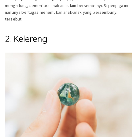
menghitung, sementara anak-anak lain bersembunyi. Si penjaga ini
nantinya bertugas menemukan anak-anak yang bersembunyi
tersebut.
2. Kelereng