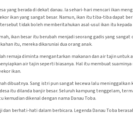
sa yang berada di dekat danau. Ia sehari-hari mencari ikan me
ekor ikan yang sangat besar. Namun, ikan itu tiba-tiba dapat ber
ersebut tidak boleh memberitahukan asal-usul ikan itu kepada 
mah, ikan besar itu berubah menjadi seorang gadis yang sangat c
ahan itu, mereka dikaruniai dua orang anak.
ah remaja diminta mengantarkan makanan dan air tajin untuk 
a menyiapkan air tajin seperti biasanya. Hal itu membuat suaminy
ekor ikan.
rnah dibuatnya. Sang istri pun sangat kecewa lalu meninggalkan 
desa itu dilanda banjir besar. Seluruh kampung tenggelam, ter
itu kemudian dikenal dengan nama Danau Toba.
nji dan berhati-hati dalam berbicara. Legenda Danau Toba berasa