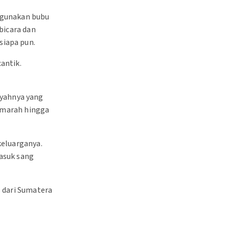
nggunakan bubu
bicara dan
siapa pun.
antik.
ayahnya yang
a marah hingga
keluarganya.
masuk sang
l dari Sumatera