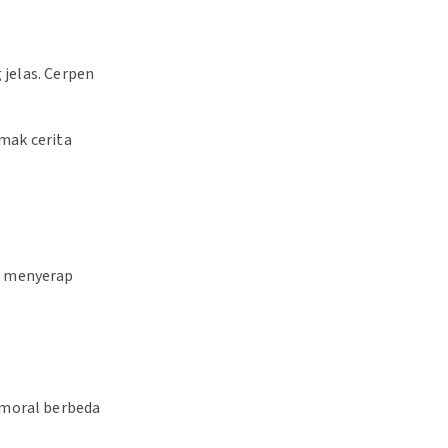
 jelas. Cerpen
imak cerita
t menyerap
 moral berbeda