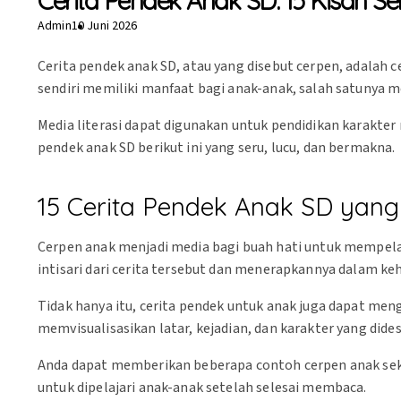
Cerita Pendek Anak SD: 15 Kisah S
Admin
10 Juni 2026
Cerita pendek anak SD, atau yang disebut cerpen, adalah c
sendiri memiliki manfaat bagi anak-anak, salah satunya m
Media literasi dapat digunakan untuk pendidikan karakter 
pendek anak SD berikut ini yang seru, lucu, dan bermakna.
15 Cerita Pendek Anak SD yan
Cerpen anak menjadi media bagi buah hati untuk mempela
intisari dari cerita tersebut dan menerapkannya dalam keh
Tidak hanya itu, cerita pendek untuk anak juga dapat me
memvisualisasikan latar, kejadian, dan karakter yang dides
Anda dapat memberikan beberapa contoh cerpen anak seko
untuk dipelajari anak-anak setelah selesai membaca.