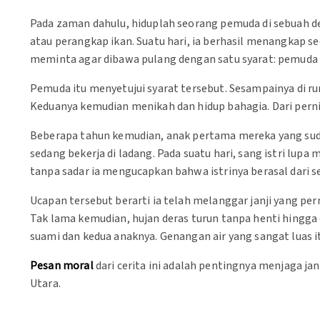
Pada zaman dahulu, hiduplah seorang pemuda di sebuah de
atau perangkap ikan. Suatu hari, ia berhasil menangkap se
meminta agar dibawa pulang dengan satu syarat: pemuda t
Pemuda itu menyetujui syarat tersebut. Sesampainya di ru
Keduanya kemudian menikah dan hidup bahagia. Dari pernik
Beberapa tahun kemudian, anak pertama mereka yang sud
sedang bekerja di ladang. Pada suatu hari, sang istri lup
tanpa sadar ia mengucapkan bahwa istrinya berasal dari se
Ucapan tersebut berarti ia telah melanggar janji yang pe
Tak lama kemudian, hujan deras turun tanpa henti hingga 
suami dan kedua anaknya. Genangan air yang sangat luas 
Pesan moral
dari cerita ini adalah pentingnya menjaga ja
Utara.